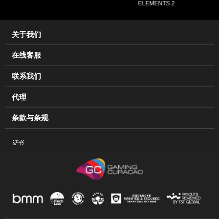
ELEMENTS 2
关于我们
在线客服
联系我们
代理
条款与条规
证书